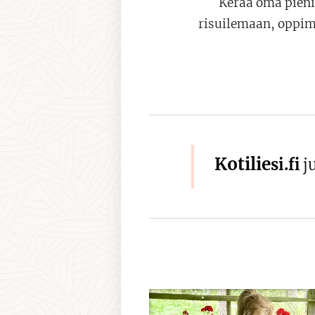
Kerää oma pieni
risuilemaan, oppim
Kotilie
si.fi
ju