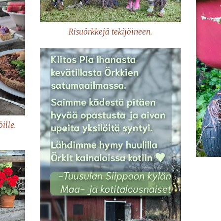
Risuörkkejä tekijöineen.
ille.