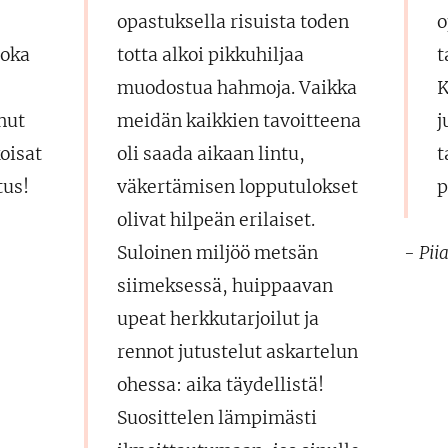
opastuksella risuista toden
o
joka
totta alkoi pikkuhiljaa
t
muodostua hahmoja. Vaikka
K
inut
meidän kaikkien tavoitteena
j
oisat
oli saada aikaan lintu,
t
tus!
väkertämisen lopputulokset
p
olivat hilpeän erilaiset.
Suloinen miljöö metsän
- Pii
siimeksessä, huippaavan
upeat herkkutarjoilut ja
rennot jutustelut askartelun
ohessa: aika täydellistä!
Suosittelen lämpimästi