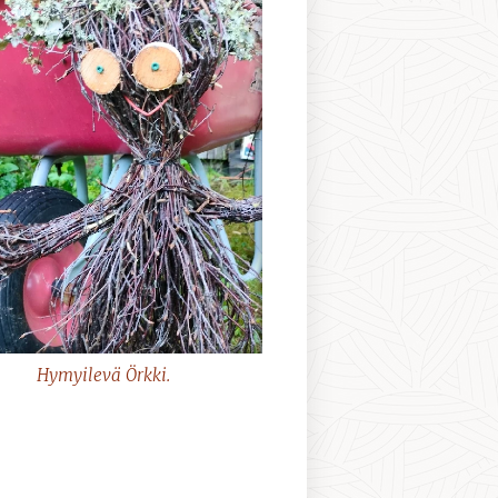
Hymyilevä Örkki.