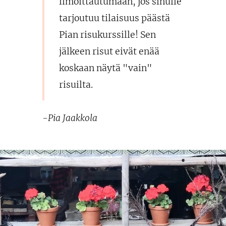
ilmoittautumaan, jos sinulle
tarjoutuu tilaisuus päästä
Pian risukurssille! Sen
jälkeen risut eivät enää
koskaan näytä "vain"
risuilta.
-Pia Jaakkola