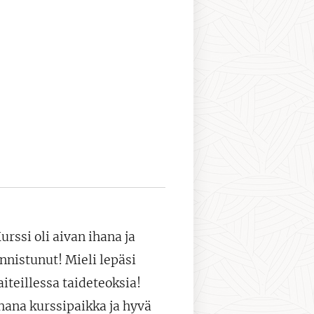
urssi oli aivan ihana ja
nnistunut!
Mieli lepäsi
aiteillessa taideteoksia!
hana kurssipaikka ja hyvä