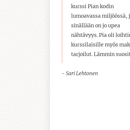
kurssi Pian kodin
lumoavassa miljöössä, 
sinällään on jo upea
nähtävyys. Pia oli loiht
kurssilaisille myös mak
tarjoilut. Lämmin suosi
- Sari Lehtonen