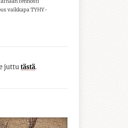
tarhaan rennosti
jous vaikkapa TYHY-
e juttu
tästä
.