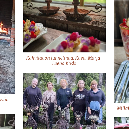
Kahvitauon tunnelmaa. Kuva: Marja-
Leena Koski
kyvää
Millai