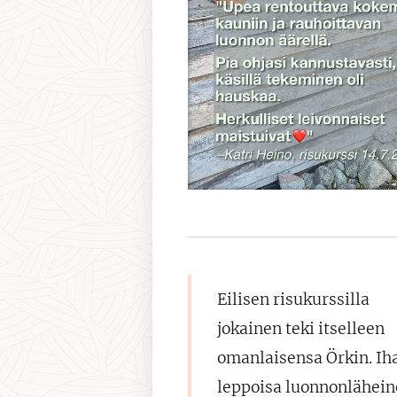
Eilisen risukurss
illa
jokainen teki itselleen
omanlaisensa Örkin. Ih
leppoisa luonnonlähei