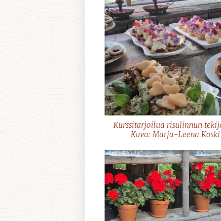
Kurssitarjoilua risulinnun tekijö
Kuva: Marja-Leena Koski