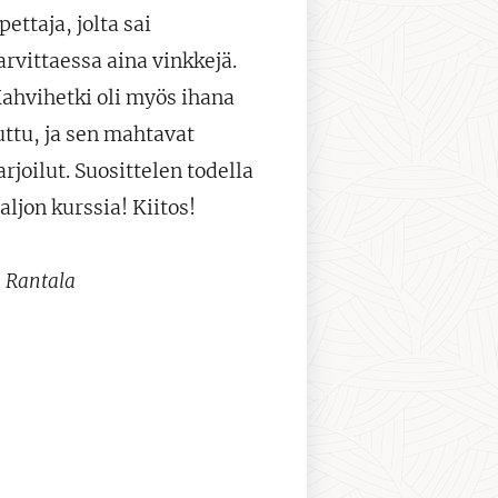
pettaja, jolta sai
arvittaessa aina vinkkejä.
ahvihetki oli myös ihana
uttu, ja sen mahtavat
arjoilut. Suosittelen todella
aljon kurssia! Kiitos!
a Rantala