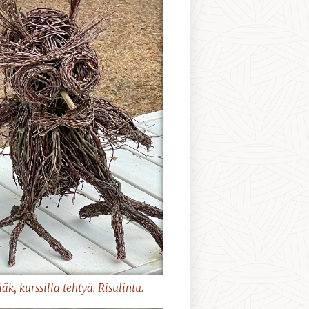
äk, kurssilla tehtyä. Risulintu.