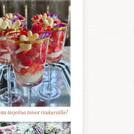
sta tarjoilua toivot risukurssille?