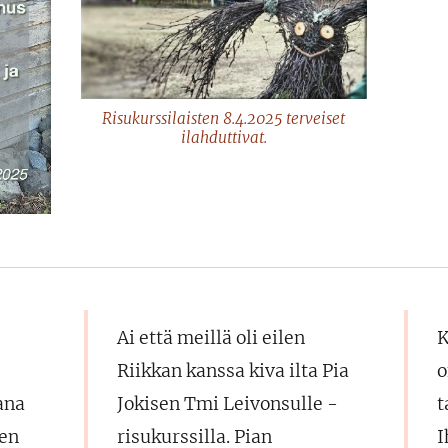
Risukurssilaisten 8.4.2025 terveiset
ilahduttivat.
Ai että meillä oli eilen
K
Riikkan kanssa kiva ilta Pia
o
ana
Jokisen Tmi Leivonsulle -
t
nen
r
isukurssilla. Pian
I