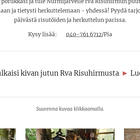
 porukkasi ja tule Nurmijärvelle rva Risuhirmun puu
aan ja tietysti herkuttelemaan - yhdessä! Pyydä tar
päivästä risutöiden ja herkuttelun parissa.
Kysy lisää: 📞
040-761 6712
/Pia
►
lkaisi kivan jutun Rva Risuhirmusta
Lu
.
Suurenna kuvaa klikkaamalla.