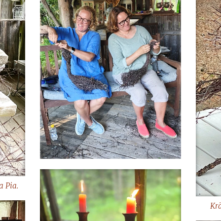
a Pia.
Krä