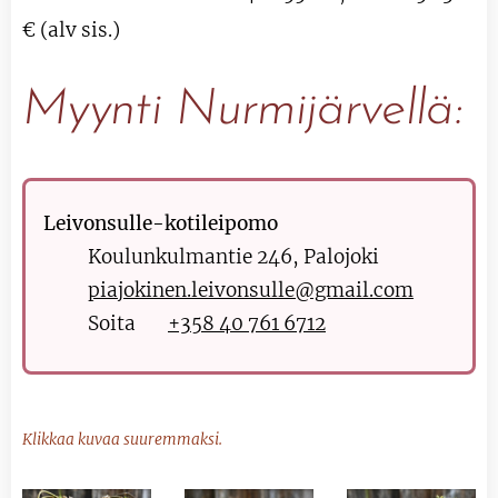
€ (alv sis.)
Myynti Nurmijärvellä:
Leivonsulle-kotileipomo
Koulunkulmantie 246, Palojoki
piajokinen.leivonsulle@gmail.com
Soita 📞
+358 40 761 6712
Klikkaa kuvaa suuremmaksi.