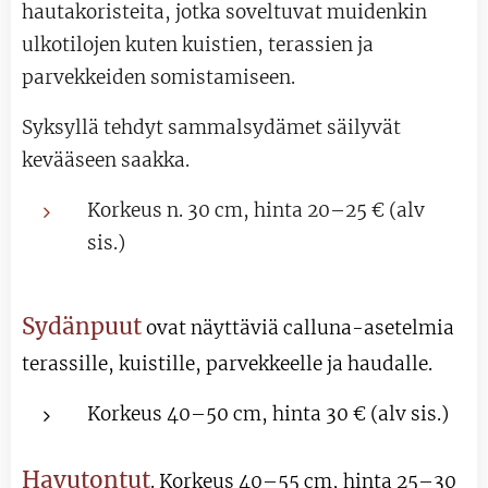
hautakoristeita, jotka soveltuvat muidenkin
ulkotilojen kuten kuistien, terassien ja
parvekkeiden somistamiseen.
Syksyllä tehdyt sammalsy
dämet säilyvät
kevääseen saakka.
Korkeus n. 30 cm, hinta 20–25 € (alv
sis.)
Sydänpuut
ovat näyttäviä calluna-asetelmia
terassille, kuistille, parvekkeelle ja haudalle.
Korkeus 40–50 cm, hinta 30 € (alv sis.)
Havutontut
. Korkeus 40–55 cm, hinta 25–30